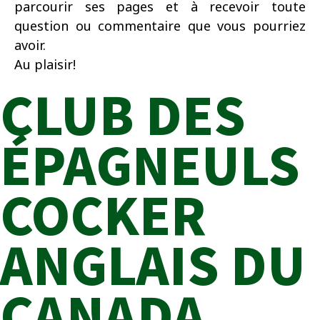
parcourir ses pages et à recevoir toute
question ou commentaire que vous pourriez
avoir.
Au plaisir!
CLUB DES
ÉPAGNEULS
COCKER
ANGLAIS DU
CANADA