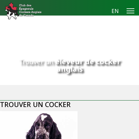
EN
éleveur de cocker
Trouver un
anglais
TROUVER UN COCKER