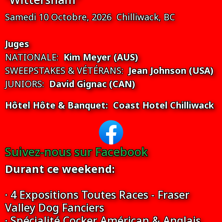
Samedi 10 Octobre, 2026 Chilliwack, BC
Juges
NATIONALE:
Kim Meyer (AUS)
SWEEPSTAKES & VÉTÉRANS:
Jean Johnson (USA)
JUNIORS:
David Gignac (CAN)
Hôtel Hôte & Banquet: Coast Hotel Chilliwack
Suivez-nous sur Facebook
Durant ce weekend:
· 4 Expositions Toutes Races - Fraser
Valley Dog Fanciers
· Spécialité Cocker Américan & Anglais