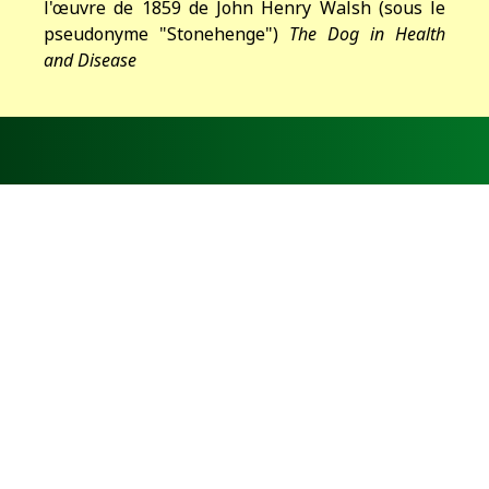
l'œuvre de 1859 de John Henry Walsh (sous le
pseudonyme "Stonehenge")
The Dog in Health
and Disease
Un Cocker
Liste des Éleveurs
Arrivée d'un chiot
Refuge
Toilettage et Soins
Santé et Génétique
Galerie - Photos
Un peu de tout
Conformation
Versatilité
Anciennes Spécialités